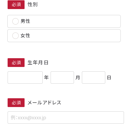
性別
必須
男性
女性
生年月日
必須
年
月
日
メールアドレス
必須