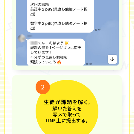
2
生徒が課題を解く。
解いた答えを
写メで取って
LINE上に提出する。