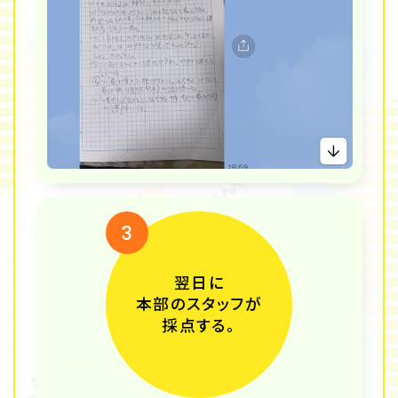
3
翌日に
本部のスタッフが
採点する。