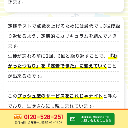
きます。
定期テストで点数を上げるためには最低でも3往復繰
り返せるよう、定期的にカリキュラムを組んでいき
ます。
生徒が忘れる前に2回、3回と繰り返すことで、
『わ
かったつもり』を『定着できた』に変えていく
こと
が出来るのです。
この
プッシュ型のサービスをこれじゃナイト
と呼ん
でおり、生徒さんにも親しまれています。
0120-528-251
無料体験･資料請求などの
お問い合わせはこちら
受付時間／月曜日〜土曜日9:00～18:00