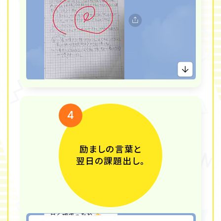
4
励ましの言葉と
翌日の課題出し。