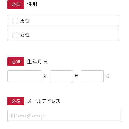
性別
必須
男性
女性
生年月日
必須
年
月
日
メールアドレス
必須